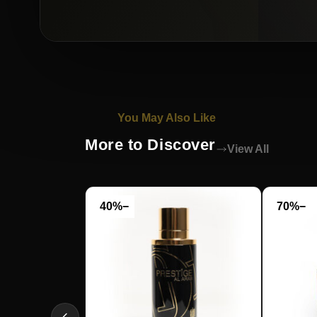
You May Also Like
More to Discover
View All
−40%
−70%