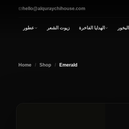
hello@alquraychihouse.com
البخور
الهدايا الفاخرة
زيوت الشعر
عطور
صناديق
عطور
الهدايا
زيتية
أطقم الهدايا
للرجال
و
Home
/
Shop
/
Emerald
النساء
العطور
الرجالية
العطور
النسائية