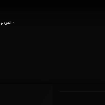
العود و 
بخور
عود