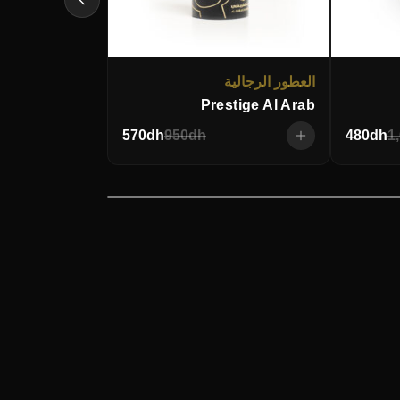
العطور الرجالية
Prestige Al Arab
570
dh
950
dh
480
dh
1