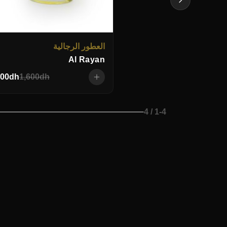
العطور الرجالية
Al Rayan
00
dh
1,600
dh
/ 4
1
-
4