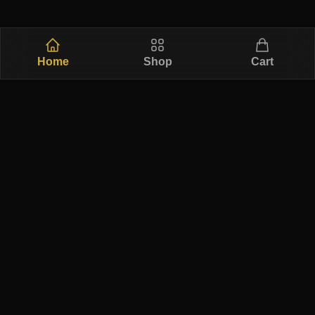
Home
Shop
Cart
Free Ship
Secure
Returns
Authentic