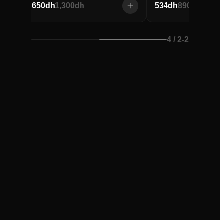
650
dh
1,300
dh
534
dh
890
dh
/ 4
2
-
2