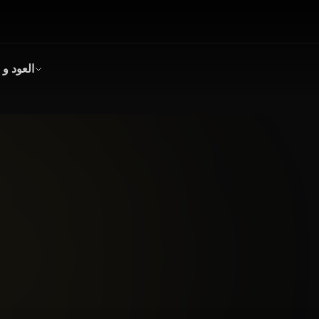
العود و 
بخور
عود