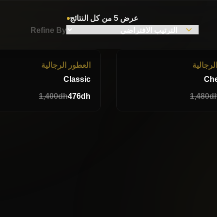
عرض ⁦5⁩ من كل النتائج
Refine By
-70%
لرجالية
العطور الرجالية
Classic
Che
1,400
dh
476
dh
1,480
d