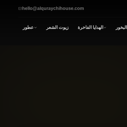
hello@alquraychihouse.com
البخور
الهدايا الفاخرة
زيوت الشعر
عطور
صناديق
عطور
الهدايا
زيتية
أطقم الهدايا
للرجال
و
النساء
العطور
الرجالية
العطور
النسائية