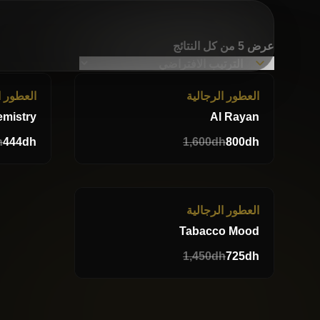
عرض ⁦5⁩ من كل النتائج
-50%
العطور الرجالية
العطور ا
mistry
Al Rayan
h
444
dh
1,600
dh
800
dh
-50%
العطور الرجالية
Tabacco Mood
1,450
dh
725
dh