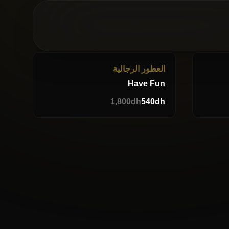
-70%
-66%
العطور الرجالية
Have Fun
1,800
dh
540
dh