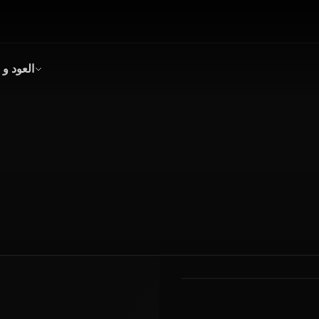
العود و 
بخور
عود