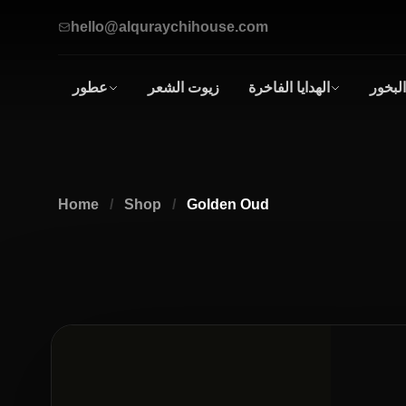
hello@alquraychihouse.com
البخور
الهدايا الفاخرة
زيوت الشعر
عطور
صناديق
عطور
الهدايا
زيتية
أطقم الهدايا
للرجال
و
Home
/
Shop
/
Golden Oud
النساء
العطور
الرجالية
العطور
النسائية