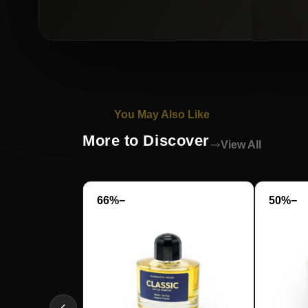
You May Also Like
More to Discover
View All
−66%
−50%