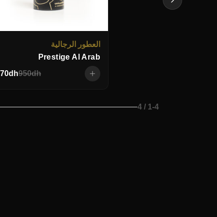
العطور الرجالية
Prestige Al Arab
70
dh
950
dh
/ 4
1
-
4