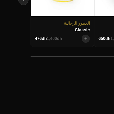
العطور الرجالية
Classic
476
dh
1,400
dh
650
dh
1