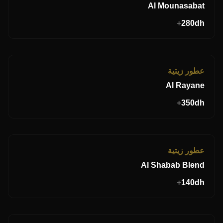
Al Mounasabat
+
280
dh
Sale
عطور زيتية
Al Rayane
+
350
dh
Sale
عطور زيتية
Al Shabab Blend
+
140
dh