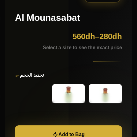
Al Mounasabat
560
dh
–
280
dh
Select a size to see the exact price
تحديد الحجم
Add to Bag