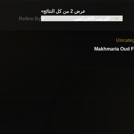
عرض ⁦2⁩ من كل النتائج
Refine By
Uncateg
Makhmaria Oud F