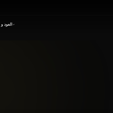
العود و 
بخور
عود