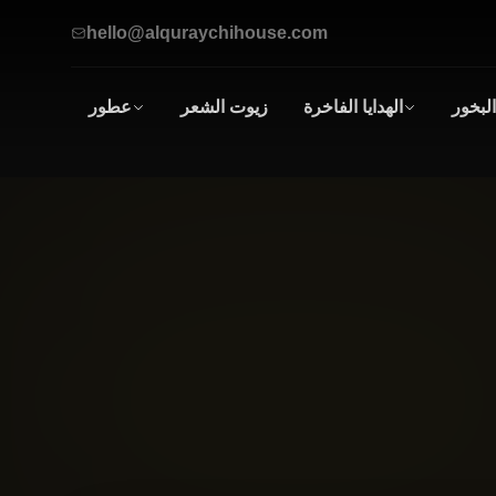
hello@alquraychihouse.com
البخور
الهدايا الفاخرة
زيوت الشعر
عطور
صناديق
عطور
الهدايا
زيتية
أطقم الهدايا
للرجال
و
النساء
العطور
الرجالية
العطور
النسائية