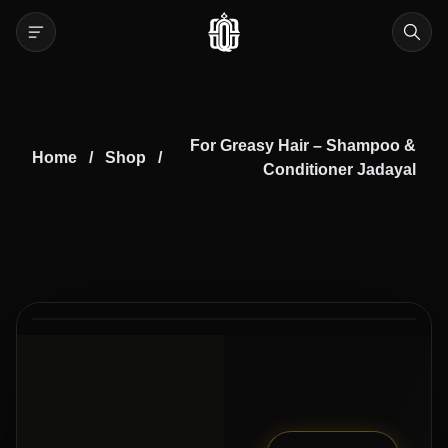
For Greasy Hair – Shampoo &
Home
/
Shop
/
Conditioner Jadayal
2
2
/
50% Off