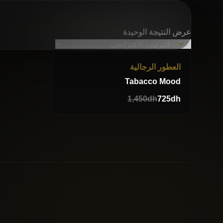
عرض النتيجة الوحيدة
-50%
العطور الرجالية
Tabacco Mood
1,450
dh
725
dh