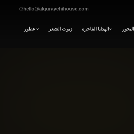
hello@alquraychihouse.com
البخور
الهدايا الفاخرة
زيوت الشعر
عطور
صناديق
عطور
الهدايا
زيتية
أطقم الهدايا
للرجال
و
النساء
العطور
الرجالية
العطور
النسائية