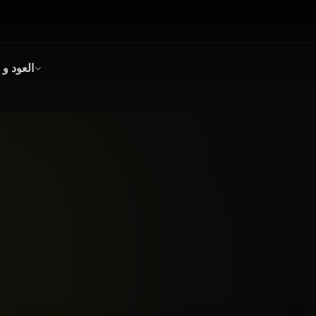
العود و 
بخور
عود