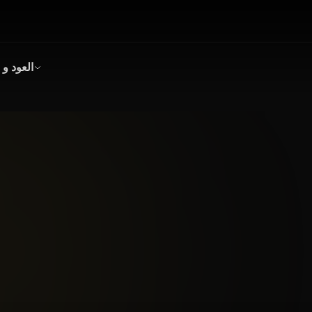
العود و 
بخور
عود