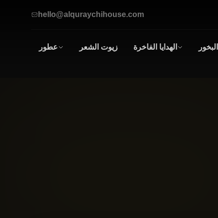
hello@alquraychihouse.com
البخور
الهدايا الفاخرة
زيوت الشعر
عطور
صناديق
عطور
الهدايا
زيتية
أطقم الهدايا
للرجال
و
النساء
العطور
الرجالية
العطور
النسائية