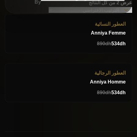
By
عرض ⁦2⁩ من كل النتائج
-40%
العطور النسائية
New
Anniya Femme
890
dh
534
dh
-40%
العطور الرجالية
Anniya Homme
890
dh
534
dh