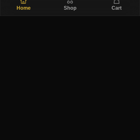
Home
Shop
Cart
Free Ship
Secure
Returns
Authentic